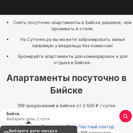
Снять посуточно апартаменты в Бийске дешевле, чем
проживать в отеле.
На Суточно.ру вы можете забронировать жильё
напрямую у владельца без комиссии!
Бронируйте апартаменты для командировок и для
отдыха в Бийске.
Апартаменты посуточно в
Бийске
198 предложений в Бийске oт 2 500
₽
/ сутки
Бийск
Выберите даты, 2 гостя
Квартиры
Гостиницы
Дома
Частный сектор
Выберите даты заезда и
Найдём, где остановиться в Бийске: 198 вариантов