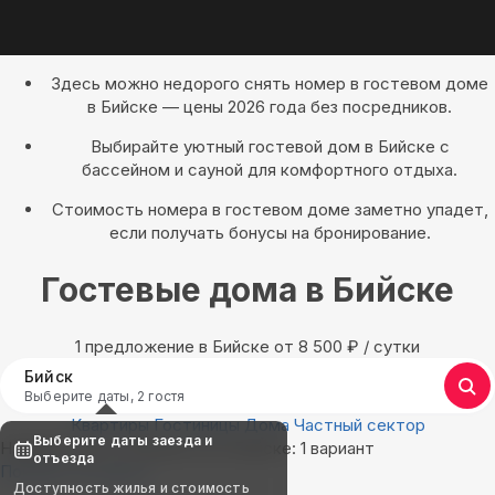
Здесь можно недорого снять номер в гостевом доме
в Бийске — цены 2026 года без посредников.
Выбирайте уютный гостевой дом в Бийске с
бассейном и сауной для комфортного отдыха.
Стоимость номера в гостевом доме заметно упадет,
если получать бонусы на бронирование.
Гостевые дома в Бийске
1 предложение в Бийске oт 8 500
₽
/ сутки
Бийск
Выберите даты, 2 гостя
Квартиры
Гостиницы
Дома
Частный сектор
Выберите даты заезда и
Найдём, где остановиться в Бийске: 1 вариант
отъезда
Показать на карте
Доступность жилья и стоимость