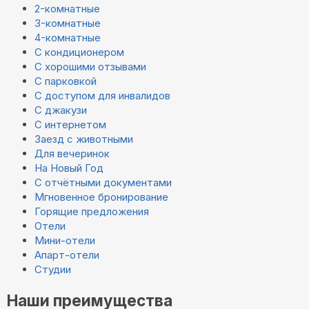
2-комнатные
3-комнатные
4-комнатные
С кондиционером
С хорошими отзывами
С парковкой
С доступом для инвалидов
С джакузи
С интернетом
Заезд с животными
Для вечеринок
На Новый Год
С отчётными документами
Мгновенное бронирование
Горящие предложения
Отели
Мини-отели
Апарт-отели
Студии
Наши преимущества