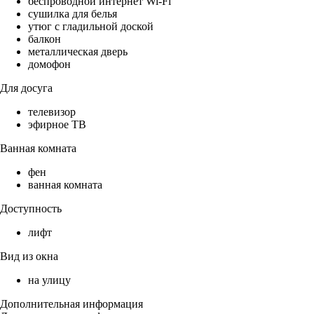
беспроводной интернет Wi-Fi
сушилка для белья
утюг с гладильной доской
балкон
металлическая дверь
домофон
Для досуга
телевизор
эфирное ТВ
Ванная комната
фен
ванная комната
Доступность
лифт
Вид из окна
на улицу
Дополнительная информация