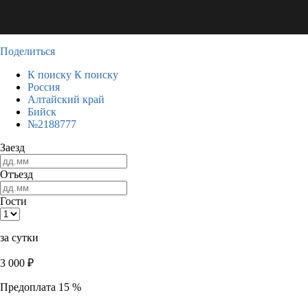
Поделиться
К поиску
К поиску
Россия
Алтайский край
Бийск
№2188777
Заезд
Отъезд
Гости
за сутки
3 000
₽
Предоплата 15 %