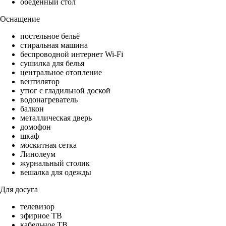
обеденный стол
Оснащение
постельное бельё
стиральная машина
беспроводной интернет Wi-Fi
сушилка для белья
центральное отопление
вентилятор
утюг с гладильной доской
водонагреватель
балкон
металлическая дверь
домофон
шкаф
москитная сетка
Линолеум
журнальный столик
вешалка для одежды
Для досуга
телевизор
эфирное ТВ
кабельное ТВ