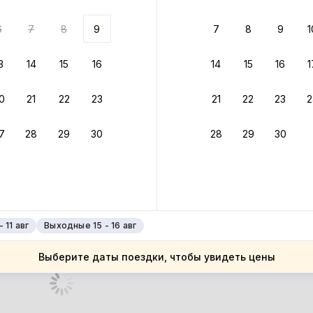
 до 30% за бронь
6
7
8
9
7
8
9
1
бонусами
ценки проживания
3
14
15
16
14
15
16
1
йте быстрое бронирование
0
21
22
23
21
22
23
2
ное подтверждение брони без ожидания ответа от хозяина
7
28
29
30
28
29
30
 до 4%
руйте до 31 августа 2026 — и получите кэшбэк бонусами пос
нее
 11 авг
Выходные 15 - 16 авг
Выберите даты поездки, чтобы увидеть цены