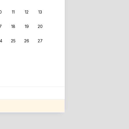
0
11
12
13
7
18
19
20
4
25
26
27
ле оценки проживания.