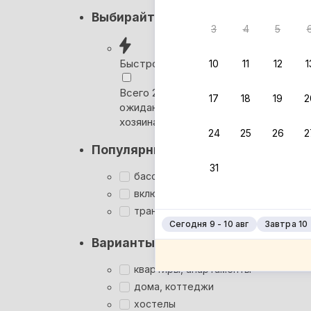
Кэшбэк
Выбирайте лучшее
3
4
5
Вернём 
после о
Быстрое бронирование
10
11
12
1
Выбира
Всего 2 минуты, без
17
18
19
2
ожидания ответа от
Мгновен
хозяина
24
25
26
2
Кэшбэк
Популярные фильтры
Заброни
31
Подроб
бассейн
включён завтрак
трансфер
Сегодня 9 - 10 авг
Завтра 10 -
Варианты размещения
квартиры, апартаменты
дома, коттеджи
хостелы