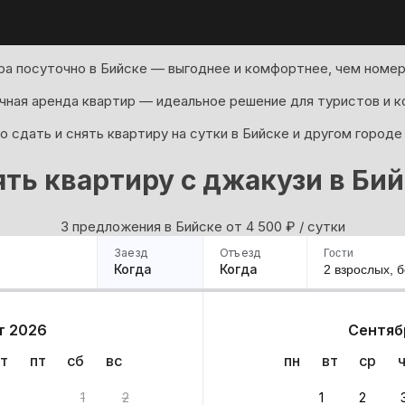
ра посуточно в Бийске — выгоднее и комфортнее, чем номер 
ная аренда квартир — идеальное решение для туристов и к
 сдать и снять квартиру на сутки в Бийске и другом городе
ть квартиру с джакузи в Би
3 предложения в Бийске oт 4 500
₽
/ сутки
Заезд
Отъезд
Гости
Когда
Когда
2 взрослых,
б
ример
Санкт-Петербург
Москва
Сочи
Минск
Казань
Дагестан
Кисловодск
Аб
т 2026
Сентяб
Квартиры
Гостиницы
Дома
Частный сектор
т
пт
сб
вс
пн
вт
ср
1
2
1
2