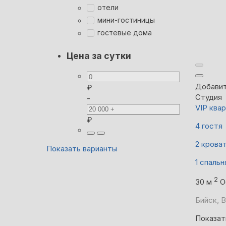
отели
мини-гостиницы
гостевые дома
Цена за сутки
Добавит
₽
Студия
-
VIP ква
₽
4 гостя
2 крова
Показать варианты
1 спальн
2
30 м
О
Бийск, В
Показат