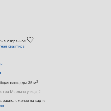
ь в Избранное
тная квартира
ти
я
2
бщая площадь: 35 м
Петра Мерлина улица, 2
ь расположение на карте
вов