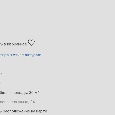
ь в Избранное
ртира в стиле антураж
ти
я
2
бщая площадь: 30 м
асильева улица, 34
ь расположение на карте