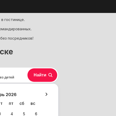
в гостинице.
омандированных.
 без посредников!
йске
Найти
ез детей
хазия
рь 2026
чт
пт
сб
вс
3
4
5
6