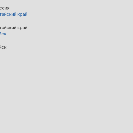
ссия
тайский край
тайский край
йск
йск