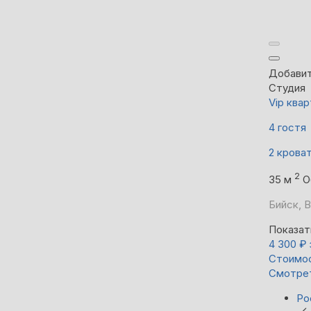
Добавит
Студия
Vip квар
4 гостя
2 крова
2
35 м
О
Бийск, В
Показат
4 300
₽
Стоимос
Смотре
Ро