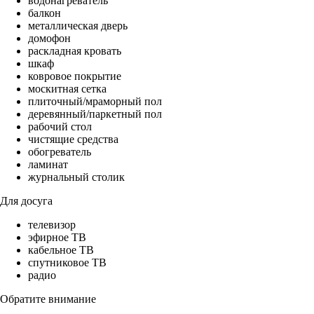
водонагреватель
балкон
металлическая дверь
домофон
раскладная кровать
шкаф
ковровое покрытие
москитная сетка
плиточный/мраморный пол
деревянный/паркетный пол
рабочий стол
чистящие средства
обогреватель
ламинат
журнальный столик
Для досуга
телевизор
эфирное ТВ
кабельное ТВ
спутниковое ТВ
радио
Обратите внимание