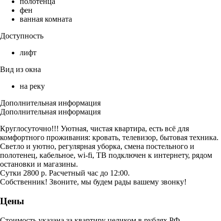
полотенца
фен
ванная комната
Доступность
лифт
Вид из окна
на реку
Дополнительная информация
Дополнительная информация
Круглосуточно!!! Уютная, чистая квартира, есть всё для
комфортного проживания: кровать, телевизор, бытовая техника.
Светло и уютно, pегуляpнaя убopка, сменa постeльного и
полотeнец, кабельное, wi-fi, ТВ подключен к интернету, рядом
остановки и магазины.
Сутки 2800 р. Расчетный час до 12:00.
Собственник! Звоните, мы будем рады вашему звонку!
Цены
Стоимость указана за квартиру целиком в рублях РФ