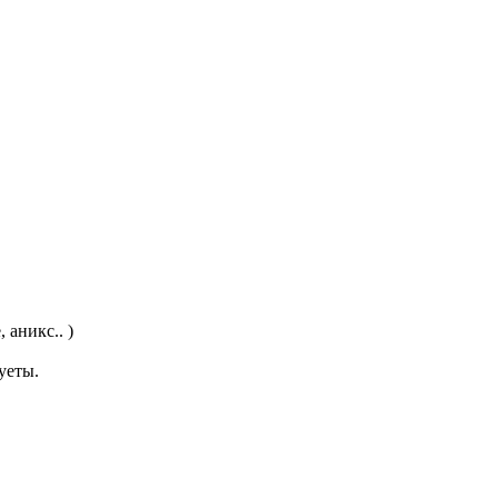
аникс.. )
уеты.