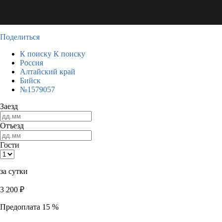
Поделиться
К поиску
К поиску
Россия
Алтайский край
Бийск
№1579057
Заезд
Отъезд
Гости
за сутки
3 200
₽
Предоплата 15 %