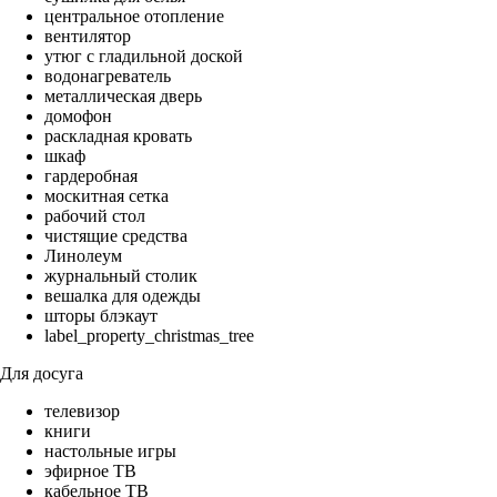
центральное отопление
вентилятор
утюг с гладильной доской
водонагреватель
металлическая дверь
домофон
раскладная кровать
шкаф
гардеробная
москитная сетка
рабочий стол
чистящие средства
Линолеум
журнальный столик
вешалка для одежды
шторы блэкаут
label_property_christmas_tree
Для досуга
телевизор
книги
настольные игры
эфирное ТВ
кабельное ТВ