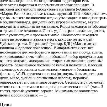
доме на Согренной. На огороженной территории есть
бесплатная парковка и современная игровая площадка. В
шаговой доступности продуктовые магазины («Аникс»,
«Мария-Ра», «Быстроном»), также крупный ТРЦ «Воскресенье»,
где вы сможете полноценно отдохнуть: сходить в кино, поиграть
в боулинг/бильярд, для детей есть игровой комплекс, вкусно
покушать и походить по магазинам. Рядом находятся автобусные
и трамвайные остановки. Очень удобное расположение для тех,
кто путешествует и проезжает мимо. Поблизости находятся
такие интересные и важные места, как драмтеатр, музей
Чуйского тракта, Петровский бульвар, КДЦ «Мать и дитя»,
клиника «Здоровое поколение». В апартаментах есть всё
необходимое для комфортного проживания: вся посуда, плита,
микроволновая печь, чайник, небольшой набор продуктов для
вашего завтрака, холодильник, стиральная машинка, queen size
кровать, белоснежное постельное бельё и полотенца, плоский
телевизор с огромным количеством каналов и бесплатных
фильмов, Wi-Fi, средства гигиены (шампунь, бальзам, гель для
душа, мыло, зубной и бритвенный наборы), порошок,
одноразовые тапочки и многое другое. Стоимость суток может
меняться в зависимости от спроса и количества гостей (макс. 3
гостя), просьба уточнять заранее. Минимальное количество
ночей к бронированию — 1.
Цены